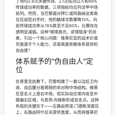
了场均2.8次关键传球、2.1次成功过人和89%
传球成功率的数据，三项指标均位列法甲中场
前列。然而，当巴黎面对拜仁或阿森纳这类高
位压迫型对手时，他的触球次数骤降15%，向
前传球成功率从76%跌至不足60%，比赛存在
感明显减弱。这种“顺境高光、逆境隐身”的反
差，引出一个核心问题：维蒂尼亚的战术价值
究竟源于个人能力，还是高度依赖体系提供的
自由度？
体系赋予的“伪自由人”定
位
在恩里克执教下，巴黎构建了一套以边后卫内
收、双后腰分居两侧的非对称中场结构。维蒂
尼亚名义上是右中场，但实际站位常内收至中
路偏右区域，与若昂·内维斯形成双支点。这种
布局的关键在于——左路由努诺·门德斯深度压
上，右路由阿什拉夫提供宽度，从而将维蒂尼