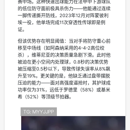
赛中场。这种快速出球能力在法甲中下游球队
的低位防守面前极具杀伤力——他能通过连续
一脚传递撕开防线，2023年12月对阵蒙彼利
埃一役，他单场完成11次穿透性传球即是例
证。
但该优势存在明显阈值：当对手将防守重心前
移至中场线（如阿森纳采用的4-4-2高位绞
杀），维蒂尼亚的决策质量急剧下滑。此时他
被迫在更小空间内处理球，0.8秒的决策优势
被压缩至0.5秒以下，导致传球失误率从8%飙
升至19%。更关键的是，他缺乏通过盘带摆脱
压迫的能力——面对高强度逼抢时，其护球成
功率仅为31%，远低于罗德里（58%）或基米
希（52%）等顶级节拍器。