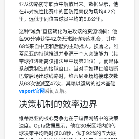
亚从边路防守职责中解放出来。数据显示，他
在非对抗性比赛中的回防距离仅为场均4.2公
里，远低于同位置球员平均的5.8公里。
这种“减负”直接转化为进攻端的资源倾斜：他
每90分钟获得42次无球跑动接应机会，其中
68%来自中卫和后腰的主动找人。换言之，维
蒂尼亚的持球推进并非源于个人突破能力（其
带球推进距离仅排法甲中场第21位），而是体
系刻意制造的接球窗口。当对手如拜仁般切断
巴黎后场出球线路时，维蒂尼亚场均接球次数
从63次锐减至47次，其赖以运转的战术基础
vsport官网
瞬间瓦解。
决策机制的效率边界
维蒂尼亚的核心竞争力在于短传网络中的决策
速度。Opta数据显示，他在30米区域内的传
球决策平均耗时仅0.8秒，优于92%的五大联