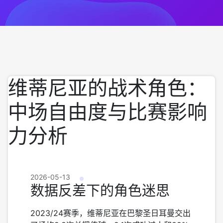
维蒂尼亚的战术角色：
中场自由度与比赛影响
力分析
2026-05-13
数据反差下的角色迷思
2023/24赛季，维蒂尼亚在巴黎圣日耳曼交出